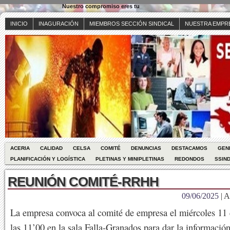
Nuestro compromiso eres tu
INICIO
INAGURACIÓN
MIEMBROS SECCIÓN SINDICAL
NUESTRA EMPR
ACERIA
CALIDAD
CELSA
COMITÉ
DENUNCIAS
DESTACAMOS
GEN
PLANIFICACIÓN Y LOGÍSTICA
PLETINAS Y MINIPLETINAS
REDONDOS
SSIND
REUNIÓN COMITÉ-RRHH
09/06/2025
| A
La empresa convoca al comité de empresa el miércoles 11 
las 11’00 en la sala Falla-Granados para dar la información